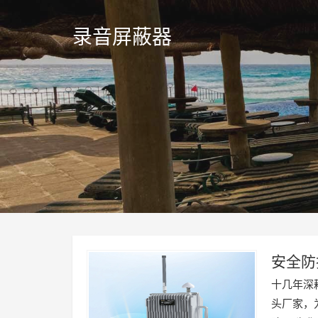
录音屏蔽器
安全防
监听技
十几年深
头厂家，