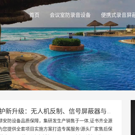
首页
会议室防录音设备
便携式录音屏
护新升级：无人机反制、信号屏蔽器与反
术的综合应用
耕安防设备品质保障，集研发生产销售于一体,证书齐全源
为您提供全套项目实施方案打造专属服务!源头厂家售后保