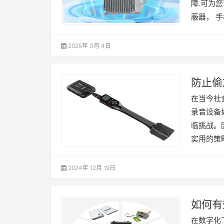
障.可为
蔽器， 
2025年 3月 4日
防止偷
在当今社
录音设备
临挑战。
实用的策
2024年 12月 19日
如何有
策略
在数字化