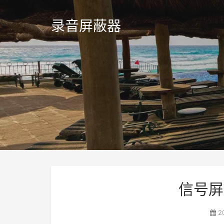
录音屏蔽器
信号屏
2