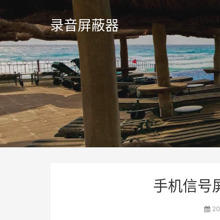
录音屏蔽器
手机信号
20